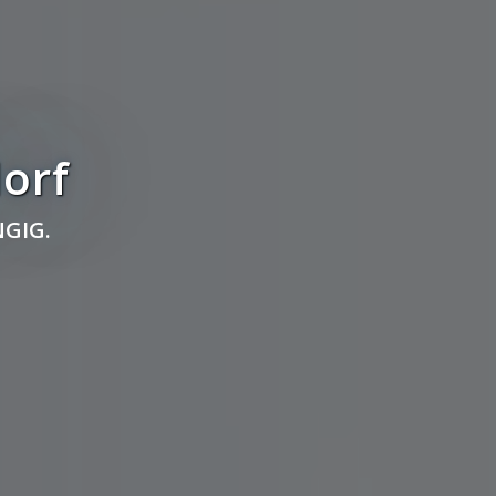
orf
GIG.