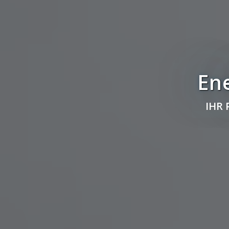
En
IHR