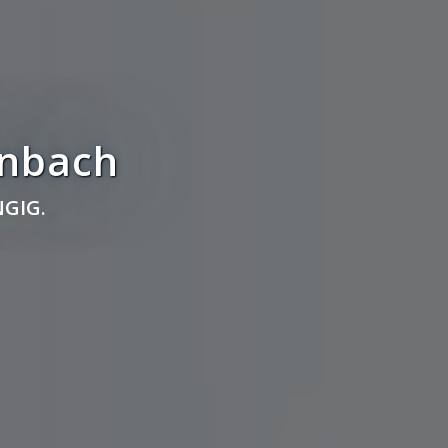
enbach
GIG.