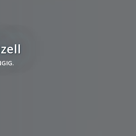
zell
GIG.