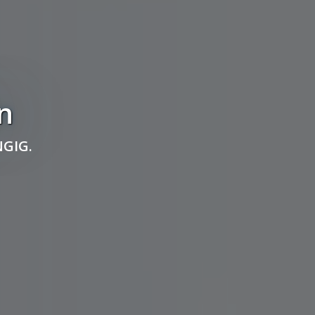
n
GIG.