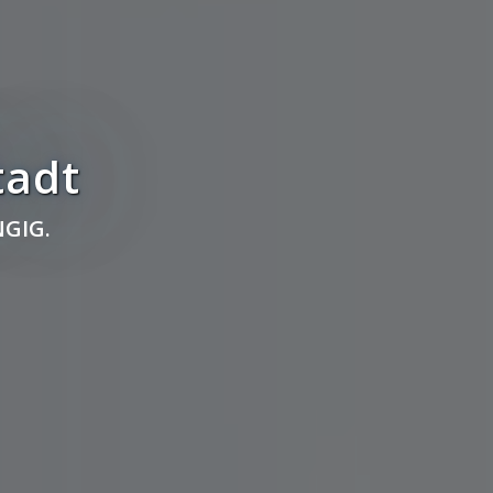
tadt
GIG.