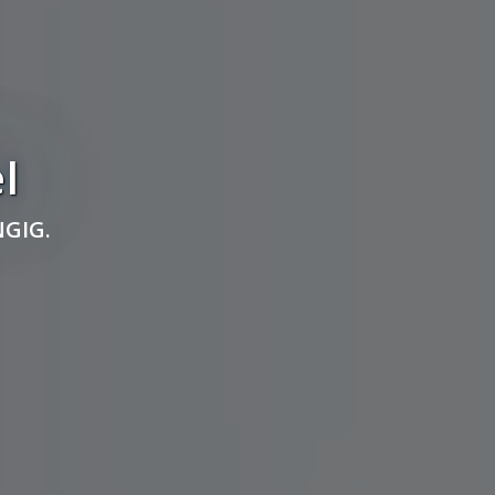
l
GIG.