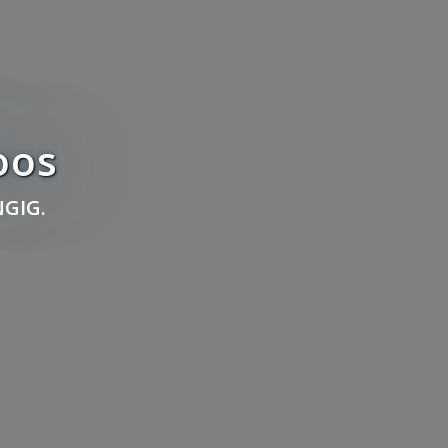
oos
GIG.