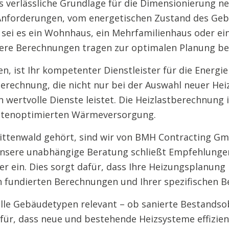
s verlässliche Grundlage für die Dimensionierung 
n Anforderungen, vom energetischen Zustand des G
ei es ein Wohnhaus, ein Mehrfamilienhaus oder ein 
sere Berechnungen tragen zur optimalen Planung bei
 ist Ihr kompetenter Dienstleister für die Energie
tberechnung, die nicht nur bei der Auswahl neuer H
wertvolle Dienste leistet. Die Heizlastberechnung i
ostenoptimierten Wärmeversorgung.
Mittenwald gehört, sind wir von BMH Contracting G
. Unsere unabhängige Beratung schließt Empfehlung
r ein. Dies sorgt dafür, dass Ihre Heizungsplanung
ch fundierten Berechnungen und Ihrer spezifischen Be
 alle Gebäudetypen relevant – ob sanierte Bestands
afür, dass neue und bestehende Heizsysteme effizie