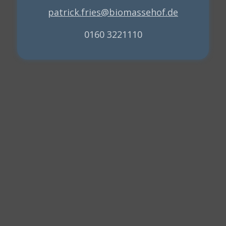
patrick.fries@biomassehof.de
0160 3221110