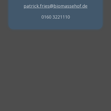
patrick.fries@biomassehof.de
0160 3221110