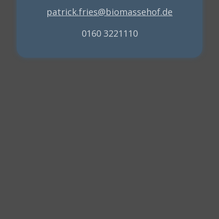
patrick.fries@biomassehof.de
0160 3221110