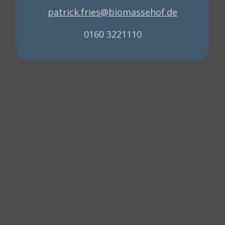
patrick.fries@biomassehof.de
0160 3221110