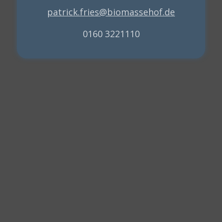
patrick.fries@biomassehof.de
0160 3221110