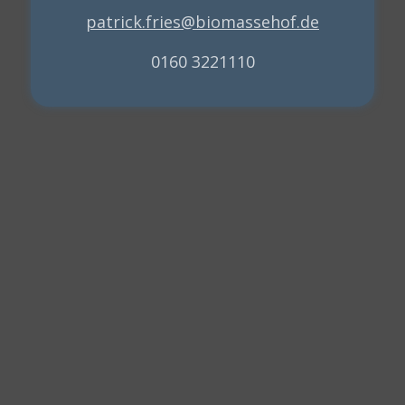
patrick.fries@biomassehof.de
0160 3221110