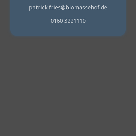
patrick.fries@biomassehof.de
0160 3221110