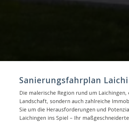
Sanierungsfahrplan Laichi
Die malerische Region rund um Laichingen, e
Landschaft, sondern auch zahlreiche Immobi
Sie um die Herausforderungen und Potenzial
Laichingen ins Spiel – Ihr maßgeschneiderte