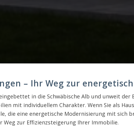
ngen – Ihr Weg zur energetisc
ingebettet in die Schwäbische Alb und unweit der B2
lien mit individuellem Charakter. Wenn Sie als Haus
e, die eine energetische Modernisierung mit sich b
r Weg zur Effizienzsteigerung Ihrer Immobilie.