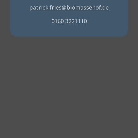
patrick.fries@biomassehof.de
0160 3221110