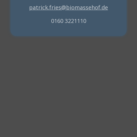
patrick.fries@biomassehof.de
0160 3221110