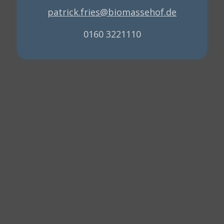
patrick.fries@biomassehof.de
0160 3221110