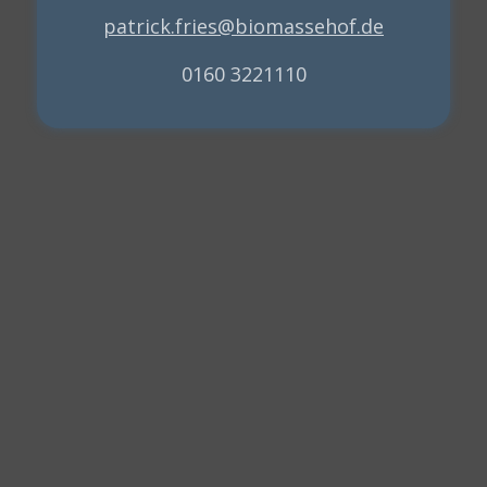
patrick.fries@biomassehof.de
0160 3221110