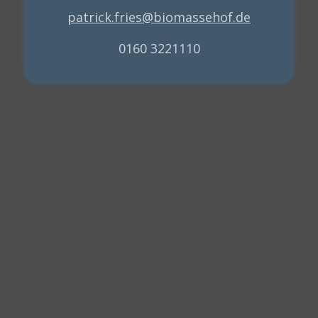
patrick.fries@biomassehof.de
0160 3221110