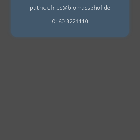
patrick.fries@biomassehof.de
0160 3221110